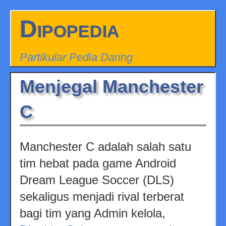
Dipopedia
Partikular Pedia Daring
Menjegal Manchester
C
Manchester C adalah salah satu
tim hebat pada game Android
Dream League Soccer (DLS)
sekaligus menjadi rival terberat
bagi tim yang Admin kelola,