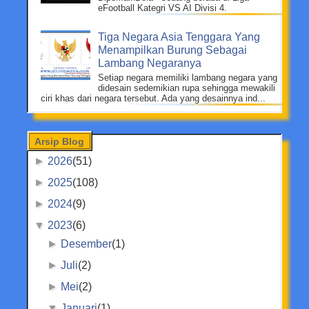
eFootball Kategri VS AI Divisi 4.
Tiga Negara Asia Tenggara Yang
Menampilkan Burung Sebagai
Lambang Negaranya
Setiap negara memiliki lambang negara yang
didesain sedemikian rupa sehingga mewakili
ciri khas dari negara tersebut. Ada yang desainnya ind...
Arsip Blog
►
2026
(51)
►
2025
(108)
►
2024
(9)
▼
2023
(6)
►
Desember
(1)
►
Juli
(2)
►
Mei
(2)
▼
Januari
(1)