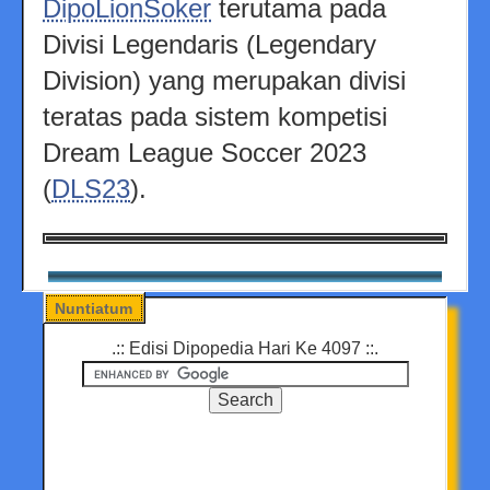
DipoLionSoker
terutama pada
Divisi Legendaris (Legendary
Division) yang merupakan divisi
teratas pada sistem kompetisi
Dream League Soccer 2023
(
DLS23
).
Nuntiatum
.:: Edisi Dipopedia Hari Ke 4097 ::.