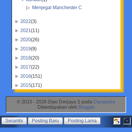
Menjegal Manchester C
►
2022
(3)
►
2021
(11)
►
2020
(26)
►
2019
(9)
►
2018
(20)
►
2017
(22)
►
2016
(151)
►
2015
(171)
© 2015 -
2026 Dipo Dwijaya S pada
Dipopedia
Diberdayakan oleh
Blogger
Serambi
Posting Baru
Posting Lama