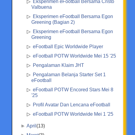
Eksperimen eFootball Bersama Cristo
Valbuena
Eksperimen eFootball Bersama Egon
Greening (Bagian 2)
Eksperimen eFootball Bersama Egon
Greening
eFootball Epic Worldwide Player
eFootball POTW Worldwide Mei 15 '25
Pengalaman Klaim JHT
Pengalaman Belanja Starter Set 1
eFootball
eFootball POTW Encored Stars Mei 8
'25
Profil Avatar Dan Lencana eFootball
eFootball POTW Worldwide Mei 1 '25
►
April
(13)