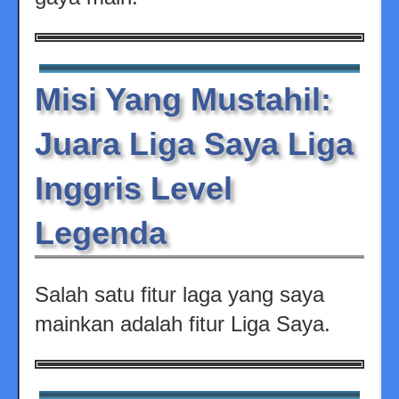
Misi Yang Mustahil:
Juara Liga Saya Liga
Inggris Level
Legenda
Salah satu fitur laga yang saya
mainkan adalah fitur Liga Saya.