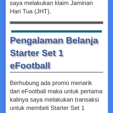
saya melakukan klaim Jaminan
Hari Tua (JHT).
Pengalaman Belanja
Starter Set 1
eFootball
Berhubung ada promo menarik
dari eFootball maka untuk pertama
kalinya saya melakukan transaksi
untuk membeli Starter Set 1