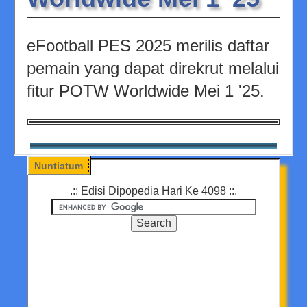
eFootball PES 2025 merilis daftar
pemain yang dapat direkrut melalui
fitur POTW Worldwide Mei 1 '25.
Nuntiatum
.:: Edisi Dipopedia Hari Ke 4098 ::.