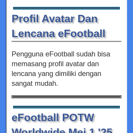
Profil Avatar Dan
Lencana eFootball
Pengguna eFootball sudah bisa
memasang profil avatar dan
lencana yang dimiliki dengan
sangat mudah.
eFootball POTW
Worldwide Mei 1 '25