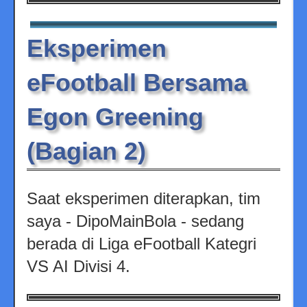
Eksperimen
eFootball Bersama
Egon Greening
(Bagian 2)
Saat eksperimen diterapkan, tim
saya - DipoMainBola - sedang
berada di Liga eFootball Kategri
VS AI Divisi 4.