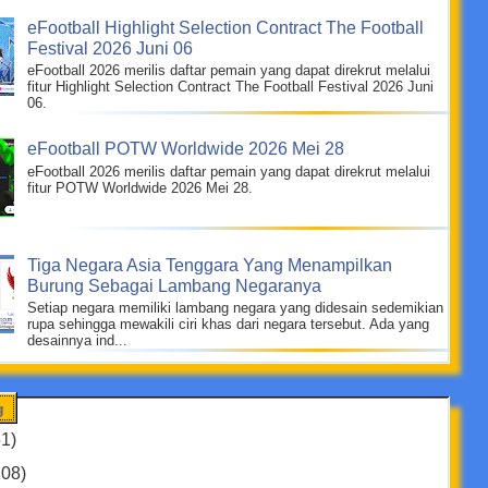
eFootball Highlight Selection Contract The Football
Festival 2026 Juni 06
eFootball 2026 merilis daftar pemain yang dapat direkrut melalui
fitur Highlight Selection Contract The Football Festival 2026 Juni
06.
eFootball POTW Worldwide 2026 Mei 28
eFootball 2026 merilis daftar pemain yang dapat direkrut melalui
fitur POTW Worldwide 2026 Mei 28.
Tiga Negara Asia Tenggara Yang Menampilkan
Burung Sebagai Lambang Negaranya
Setiap negara memiliki lambang negara yang didesain sedemikian
rupa sehingga mewakili ciri khas dari negara tersebut. Ada yang
desainnya ind...
g
51)
108)