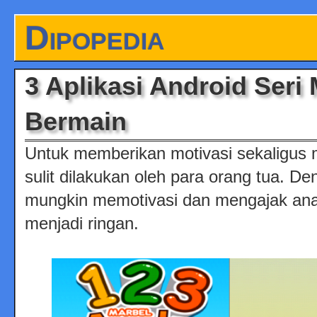
Dipopedia
3 Aplikasi Android Seri 
Bermain
Untuk memberikan motivasi sekaligus 
sulit dilakukan oleh para orang tua. De
mungkin memotivasi dan mengajak ana
menjadi ringan.