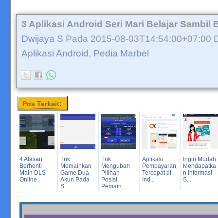
3 Aplikasi Android Seri Mari Belajar Sambil
Dwijaya S
Pada 2015-08-03T14:54:00+07:00 
Aplikasi Android
,
Pedia Marbel
Pos Terkait:
4 Alasan
Trik
Trik
Aplikasi
Ingin Mudah
Berhenti
Memainkan
Mengubah
Pembayaran
Mendapatka
Main DLS
Game Dua
Pilihan
Tercepat di
n Informasi
Online
Akun Pada
Posisi
Ind...
S...
S...
Pemain...