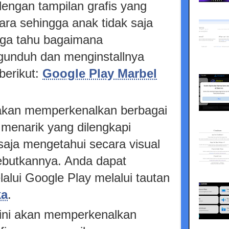
engan tampilan grafis yang
ara sehingga anak tidak saja
uga tahu bagaimana
unduh dan menginstallnya
berikut:
Google Play Marbel
ni akan memperkenalkan berbagai
 menarik yang dilengkapi
saja mengetahui secara visual
butkannya. Anda dapat
lui Google Play melalui tautan
ka
.
d ini akan memperkenalkan