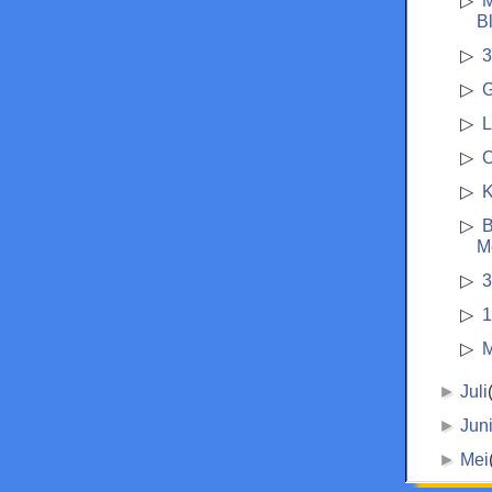
M
B
3
G
L
O
K
B
M
3
1
M
►
Juli
►
Jun
►
Mei