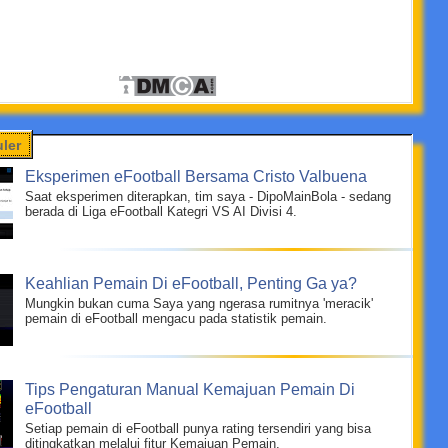
uler
Eksperimen eFootball Bersama Cristo Valbuena
Saat eksperimen diterapkan, tim saya - DipoMainBola - sedang
berada di Liga eFootball Kategri VS AI Divisi 4.
Keahlian Pemain Di eFootball, Penting Ga ya?
Mungkin bukan cuma Saya yang ngerasa rumitnya 'meracik'
pemain di eFootball mengacu pada statistik pemain.
Tips Pengaturan Manual Kemajuan Pemain Di
eFootball
Setiap pemain di eFootball punya rating tersendiri yang bisa
ditingkatkan melalui fitur Kemajuan Pemain.