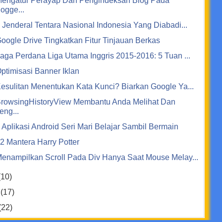
engatur Perayap Dan Pengindeksan Blog Pada
logge...
 Jenderal Tentara Nasional Indonesia Yang Diabadi...
oogle Drive Tingkatkan Fitur Tinjauan Berkas
aga Perdana Liga Utama Inggris 2015-2016: 5 Tuan ...
ptimisasi Banner Iklan
esulitan Menentukan Kata Kunci? Biarkan Google Ya...
rowsingHistoryView Membantu Anda Melihat Dan
eng...
 Aplikasi Android Seri Mari Belajar Sambil Bermain
2 Mantera Harry Potter
enampilkan Scroll Pada Div Hanya Saat Mouse Melay...
(10)
i
(17)
(22)