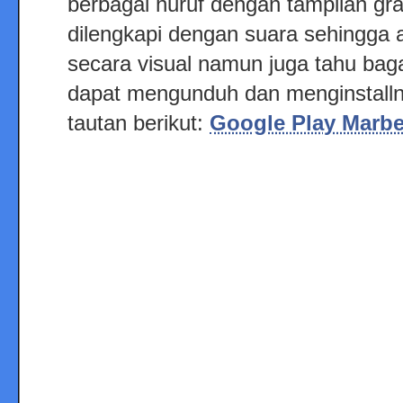
berbagai huruf dengan tampilan gr
dilengkapi dengan suara sehingga 
secara visual namun juga tahu ba
dapat mengunduh dan menginstallny
tautan berikut:
Google Play Marb