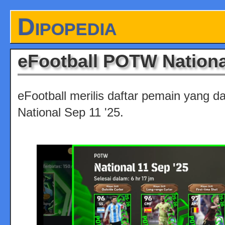
Dipopedia
eFootball POTW Nationa
eFootball merilis daftar pemain yang d
National Sep 11 '25.