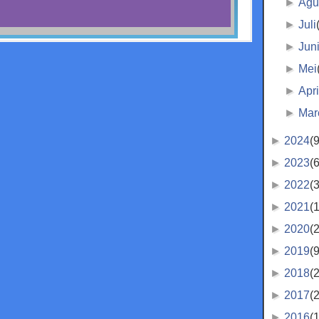
►
Agu
►
Juli
►
Jun
►
Mei
►
Apri
►
Mar
►
2024
(
►
2023
(
►
2022
(
►
2021
(
►
2020
(
►
2019
(
►
2018
(
►
2017
(
►
2016
(