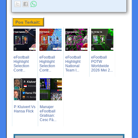
Pos Terkait:
eFootball
eFootball
eFootball
eFootball
Highlight
Highlight
Highlight
POTW
Selection
Selection
National
Worldwide
Contr...
Contr...
Team I...
2026 Mei 2...
P. Kluivert Vs
Manajer
Hansa Flick
eFootball
Gratisan:
Cesc Fà...