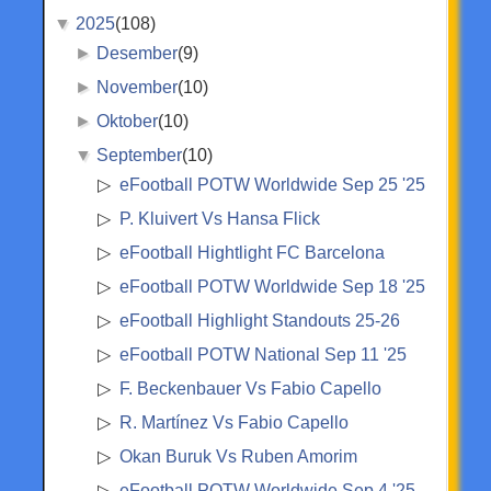
▼
2025
(108)
►
Desember
(9)
►
November
(10)
►
Oktober
(10)
▼
September
(10)
eFootball POTW Worldwide Sep 25 '25
P. Kluivert Vs Hansa Flick
eFootball Hightlight FC Barcelona
eFootball POTW Worldwide Sep 18 '25
eFootball Highlight Standouts 25-26
eFootball POTW National Sep 11 '25
F. Beckenbauer Vs Fabio Capello
R. Martínez Vs Fabio Capello
Okan Buruk Vs Ruben Amorim
eFootball POTW Worldwide Sep 4 '25