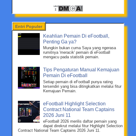
Entri Populer
Keahlian Pemain Di eFootball,
Penting Ga ya?
Mungkin bukan cuma Saya yang ngerasa
rumitnya 'meracik' pemain di eFootball
mengacu pada statistik pemain.
Tips Pengaturan Manual Kemajuan
Pemain Di eFootball
Setiap pemain di eFootball punya rating
tersendiri yang bisa ditingkatkan melalui fitur
Kemajuan Pemain.
eFootball Highlight Selection
Contract National Team Captains
2026 Juni 11
eFootball 2026 merilis daftar pemain yang
dapat direkrut melalui fitur Highlight Selection
Contract National Team Captains 2026 Juni 11.