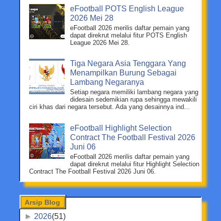
eFootball POTS English League
2026 Mei 28
eFootball 2026 merilis daftar pemain yang
dapat direkrut melalui fitur POTS English
League 2026 Mei 28.
Tiga Negara Asia Tenggara Yang
Menampilkan Burung Sebagai
Lambang Negaranya
Setiap negara memiliki lambang negara yang
didesain sedemikian rupa sehingga mewakili
ciri khas dari negara tersebut. Ada yang desainnya ind...
eFootball Highlight Selection
Contract The Football Festival 2026
Juni 06
eFootball 2026 merilis daftar pemain yang
dapat direkrut melalui fitur Highlight Selection
Contract The Football Festival 2026 Juni 06.
Arsip Blog
►
2026
(51)