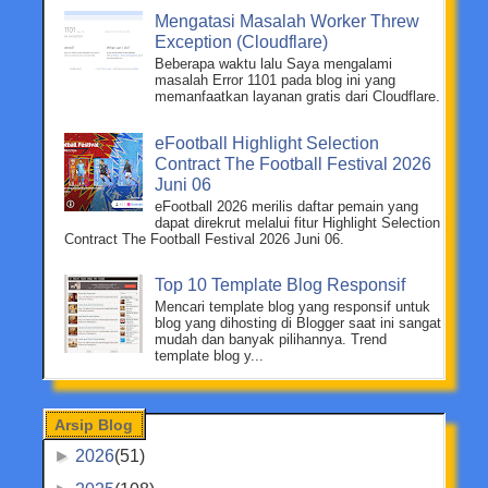
Mengatasi Masalah Worker Threw
Exception (Cloudflare)
Beberapa waktu lalu Saya mengalami
masalah Error 1101 pada blog ini yang
memanfaatkan layanan gratis dari Cloudflare.
eFootball Highlight Selection
Contract The Football Festival 2026
Juni 06
eFootball 2026 merilis daftar pemain yang
dapat direkrut melalui fitur Highlight Selection
Contract The Football Festival 2026 Juni 06.
Top 10 Template Blog Responsif
Mencari template blog yang responsif untuk
blog yang dihosting di Blogger saat ini sangat
mudah dan banyak pilihannya. Trend
template blog y...
Arsip Blog
►
2026
(51)