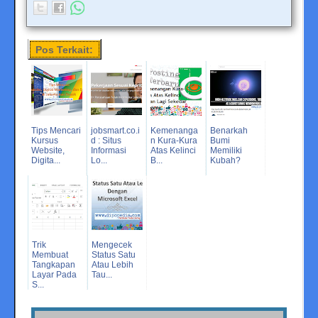
Pos Terkait:
Tips Mencari
jobsmart.co.i
Kemenanga
Benarkah
Kursus
d : Situs
n Kura-Kura
Bumi
Website,
Informasi
Atas Kelinci
Memiliki
Digita...
Lo...
B...
Kubah?
Trik
Mengecek
Membuat
Status Satu
Tangkapan
Atau Lebih
Layar Pada
Tau...
S...