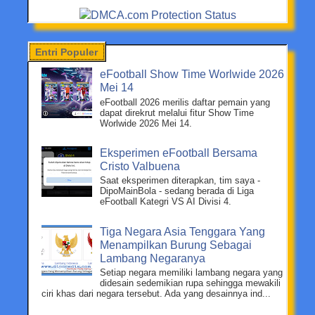
Entri Populer
eFootball Show Time Worlwide 2026
Mei 14
eFootball 2026 merilis daftar pemain yang
dapat direkrut melalui fitur Show Time
Worlwide 2026 Mei 14.
Eksperimen eFootball Bersama
Cristo Valbuena
Saat eksperimen diterapkan, tim saya -
DipoMainBola - sedang berada di Liga
eFootball Kategri VS AI Divisi 4.
Tiga Negara Asia Tenggara Yang
Menampilkan Burung Sebagai
Lambang Negaranya
Setiap negara memiliki lambang negara yang
didesain sedemikian rupa sehingga mewakili
ciri khas dari negara tersebut. Ada yang desainnya ind...