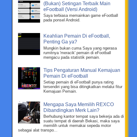
(Bukan) Setingan Terbaik Main
eFootball (Versi Android)
Saya terbiasa memainkan game eFootball
pada ponsel Android.
Keahlian Pemain Di eFootball,
Penting Ga ya?
Mungkin bukan cuma Saya yang ngerasa
rumitnya 'meracik' pemain di eFootball
mengacu pada statistik pemain.
Tips Pengaturan Manual Kemajuan
Pemain Di eFootball
Setiap pemain di eFootball punya rating
tersendiri yang bisa ditingkatkan melalui fitur
Kemajuan Pemain.
Mengapa Saya Memilih REXCO
Dibandingkan Merk Lain?
Berhubung kantor tempat saya bekerja ada di
suatu tempat di daerah Bekasi, maka saya
memilih untuk memakai sepeda motor
sebagai alat transpo...