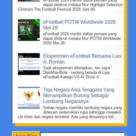
eFootball 2026 merilis daftar pemain yang
dapat direkrut melalui fitur Highlight Selection
Contract The Football Festival 2026 Juni 06.
eFootball POTW Worldwide 2026
Mei 28
eFootball 2026 merilis daftar pemain yang
dapat direkrut melalui fitur POTW Worldwide
2026 Mei 28.
Eksperimen eFootball Bersama Luis
A. Roman
Saat eksperimen diterapkan, tim saya -
DipoMainBola - sedang berada di Liga
eFootball Kategri VS AI Divisi 4.
Tiga Negara Asia Tenggara Yang
Menampilkan Burung Sebagai
Lambang Negaranya
Setiap negara memiliki lambang negara yang
didesain sedemikian rupa sehingga mewakili
ciri khas dari negara tersebut. Ada yang desainnya ind...
Arsip Blog