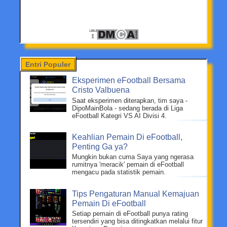
Entri Populer
Eksperimen eFootball Bersama
Cristo Valbuena
Saat eksperimen diterapkan, tim saya -
DipoMainBola - sedang berada di Liga
eFootball Kategri VS AI Divisi 4.
Keahlian Pemain Di eFootball,
Penting Ga ya?
Mungkin bukan cuma Saya yang ngerasa
rumitnya 'meracik' pemain di eFootball
mengacu pada statistik pemain.
Tips Pengaturan Manual Kemajuan
Pemain Di eFootball
Setiap pemain di eFootball punya rating
tersendiri yang bisa ditingkatkan melalui fitur