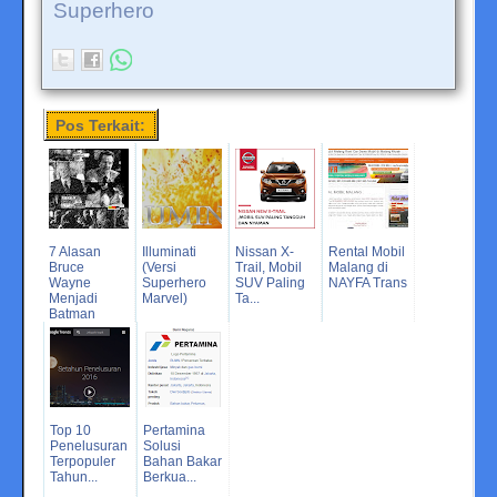
Superhero
Pos Terkait:
7 Alasan
Illuminati
Nissan X-
Rental Mobil
Bruce
(Versi
Trail, Mobil
Malang di
Wayne
Superhero
SUV Paling
NAYFA Trans
Menjadi
Marvel)
Ta...
Batman
Top 10
Pertamina
Penelusuran
Solusi
Terpopuler
Bahan Bakar
Tahun...
Berkua...